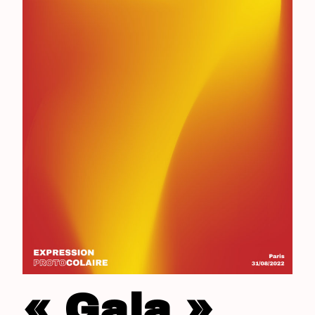
« Gala »